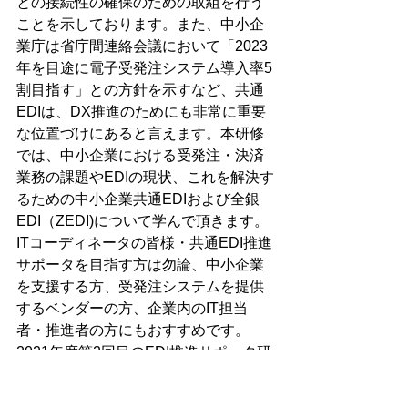
との接続性の確保のための取組を行う
ことを示しております。また、中小企
業庁は省庁間連絡会議において「2023
年を目途に電子受発注システム導入率5
割目指す」との方針を示すなど、共通
EDIは、DX推進のためにも非常に重要
な位置づけにあると言えます。本研修
では、中小企業における受発注・決済
業務の課題やEDIの現状、これを解決す
るための中小企業共通EDIおよび全銀
EDI（ZEDI)について学んで頂きます。
ITコーディネータの皆様・共通EDI推進
サポータを目指す方は勿論、中小企業
を支援する方、受発注システムを提供
するベンダーの方、企業内のIT担当
者・推進者の方にもおすすめです。
2021年度第2回目のEDI推進サポータ研
修です。ご興味のある方のは是非ご紹
介してください。また団体受講・個別