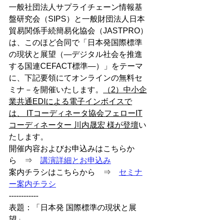
一般社団法人サプライチェーン情報基
盤研究会（SIPS）と一般財団法人日本
貿易関係手続簡易化協会（JASTPRO）
は、このほど合同で「日本発国際標準
の現状と展望（―デジタル社会を推進
する国連CEFACT標準―）」をテーマ
に、下記要領にてオンラインの無料セ
ミナ－を開催いたします。
（2）中⼩企
業共通EDIによる電⼦インボイスで
は、 ITコーディネータ協会フェローIT
コーディネーター 川内晟宏 様が登壇
い
たします。
開催内容およびお申込みはこちらか
ら　⇒　
講演詳細とお申込み
案内チラシはこちらから　⇒　
セミナ
ー案内チラシ
------------
表題：「日本発 国際標準の現状と展
望」