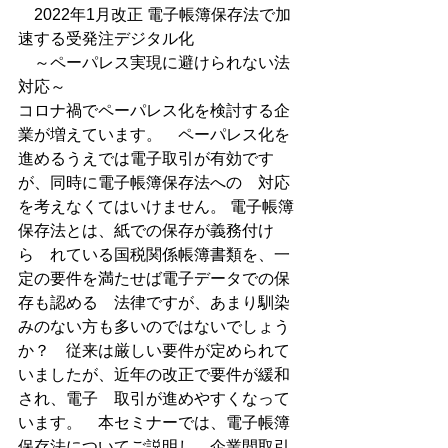
2022年1月改正 電子帳簿保存法で加
速する受発注デジタル化
～ペーパレス実現に避けられない法
対応～
コロナ禍でペーパレス化を検討する企
業が増えています。　ペーパレス化を
進めるうえでは電子取引が有効です
が、同時に電子帳簿保存法への　対応
を考えなくてはいけません。 電子帳簿
保存法とは、紙での保存が義務付け
ら　れている国税関係帳簿書類を、一
定の要件を満たせば電子データでの保
存も認める　法律ですが、あまり馴染
みのない方も多いのではないでしょう
か？　従来は厳しい要件が定められて
いましたが、近年の改正で要件が緩和
され、電子　取引が進めやすくなって
います。　本セミナーでは、電子帳簿
保存法についてご説明し、企業間取引