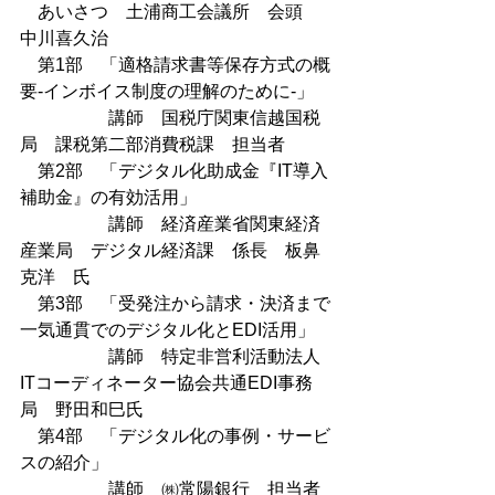
　あいさつ　土浦商工会議所　会頭　
中川喜久治
　第1部　「適格請求書等保存方式の概
要-インボイス制度の理解のために-」
　　　　　講師　国税庁関東信越国税
局　課税第二部消費税課　担当者
　第2部　「デジタル化助成金『IT導入
補助金』の有効活用」
　　　　　講師　経済産業省関東経済
産業局　デジタル経済課　係長　板鼻
克洋　氏
　第3部　「受発注から請求・決済まで
一気通貫でのデジタル化とEDI活用」
　　　　　講師　特定非営利活動法人
ITコーディネーター協会共通EDI事務
局　野田和巳氏
　第4部　「デジタル化の事例・サービ
スの紹介」
　　　　　講師　㈱常陽銀行　担当者