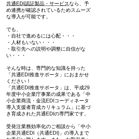
共通EDI認証製品・サービス
なら、予
め連携が確認されているためスムーズ
な導入が可能です。
でも、
・自社で進めるには心配・・・
・人材もいない・・・
・取引先への説明や調整に自信がな
い・・・
そんな時は、専門的な知識を持った
「共通EDI推進サポータ」におまかせ
ください！
「共通EDI推進サポータ」は、
平成29
年度中小企業庁事業の成果である「中
小企業商流・金流EDIコーディネータ
導入支援者育成カリキュラム」に基づ
き育成された
共通EDIの専門家です。
受発注業務効率化のご相談から「中小
企業共通EDI（共通EDI)」の導入まで