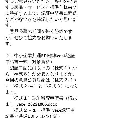
するご意見をいただき、各社の提供
する製品・サービスが標準仕様ver.4
に準拠する上で、認証申請書に問題
などがないかを確認したいと思いま
す。
意見公募の期間が短く恐縮です
が、ぜひご協力をお願いいたしま
す。
２．中小企業共通EDI標準ver.4認証
申請書一式（対象資料）
認証申請には以下の（様式１）か
ら（様式６）が必要となりますが、
今回の意見公募対象は（様式２-１）
～（様式２-４）と（様式３）になり
ます。
（様式１）認証審査申請書（様式
１）_ver.4_20221003.docx
（様式２－１）標準_ver.4認証申
請書＜共通EDIプロバイダ＞