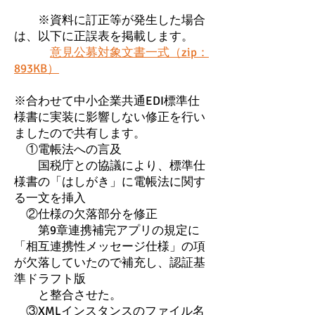
※資料に訂正等が発生した場合
は、以下に正誤表を掲載します。
意見公募対象文書一式（zip：
893KB）
※合わせて中小企業共通EDI標準仕
様書に実装に影響しない修正を行い
ましたので共有します。
①電帳法への言及
国税庁との協議により、標準仕
様書の「はしがき」に電帳法に関す
る一文を挿入
②仕様の欠落部分を修正
第9章連携補完アプリの規定に
「相互連携性メッセージ仕様」の項
が欠落していたので補充し、認証基
準ドラフト版
と整合させた。
③XMLインスタンスのファイル名