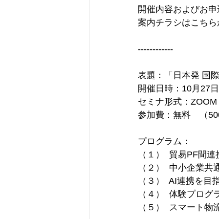
開催内容およびお申
案内チラシはこちら
------------
表題：「日本発 国
開催日時：10月27日（
セミナ形式：ZOOM 
参加費：無料　（50
プログラム：
（１）  貿易PF間連
（２）  中小企業共
（３）  AI連携を
（４）  体験プロ
（５）  スマート