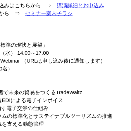
込みはこちらから　⇒　
講演詳細とお申込み
から　⇒　
セミナー案内チラシ
際標準の現状と展望」
水） 14:00～17:00
Webinar （URLは申し込み後に通知します）
0名）
携で未来の貿易をつくるTradeWaltz
通EDIによる電子インボイス
目指す電子交渉の仕組み
グラムの標準化とサステイナブルツーリズムの推進
物流を支える動態管理