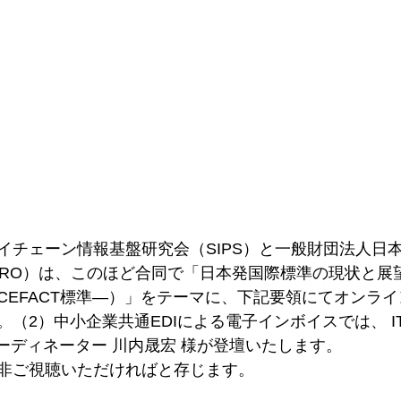
イチェーン情報基盤研究会（SIPS）と一般財団法人日
TPRO）は、このほど合同で「日本発国際標準の現状と展
CEFACT標準―）」をテーマに、下記要領にてオンラ
（2）中⼩企業共通EDIによる電⼦インボイスでは、 I
コーディネーター 川内晟宏 様が登壇いたします。
非ご視聴いただければと存じます。