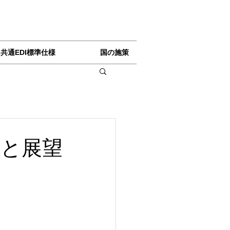
共通EDI標準仕様
国の施策
状と展望